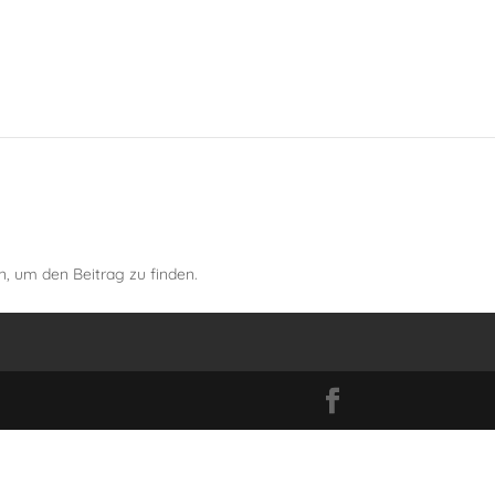
SSEN
WORK
SCHUHE
KONTAKT
n, um den Beitrag zu finden.