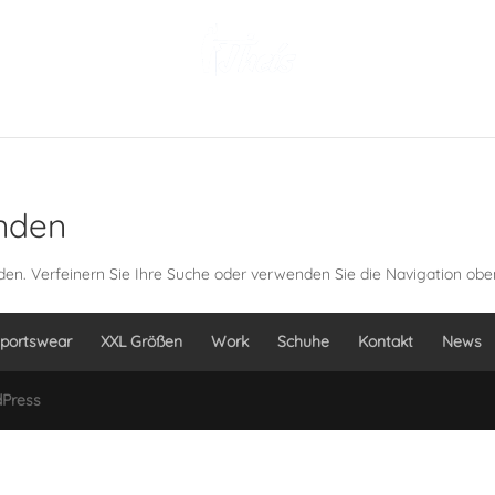
HOCHZEIT
SPORTSWEAR
OUTDOOR
XXL GRÖ
unden
en. Verfeinern Sie Ihre Suche oder verwenden Sie die Navigation obe
portswear
XXL Größen
Work
Schuhe
Kontakt
News
Press