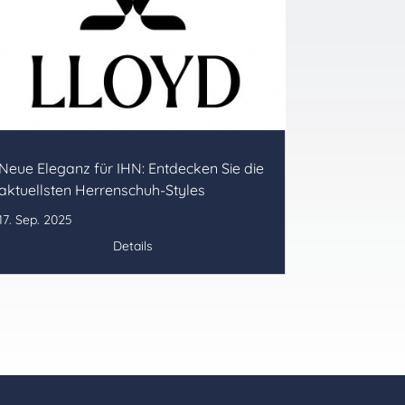
Neue Eleganz für IHN: Entdecken Sie die
aktuellsten Herrenschuh-Styles
17. Sep. 2025
Details