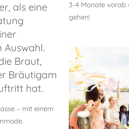
3-4 Monate vorab 
er, als eine
gehen!
ratung
iner
 Auswahl.
die Braut,
er Bräutigam
tritt hat.
lasse – mit einem
enmode.