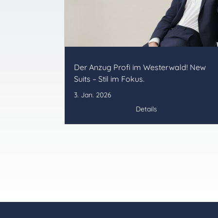
Der Anzug Profi im Westerwald! New
Suits – Stil im Fokus.
3. Jan. 2026
Details