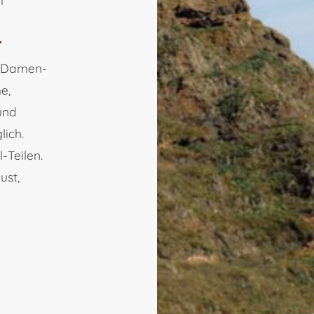
l
…
. Damen-
e,
und
lich.
-Teilen.
ust,