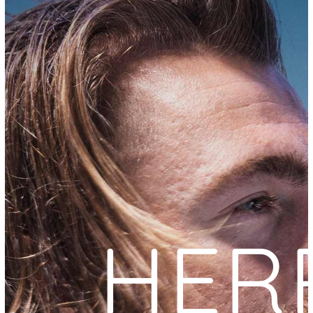
EN
HER