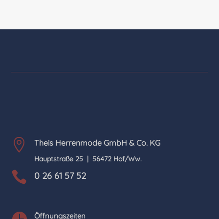

Theis Herrenmode GmbH & Co. KG
Hauptstraße 25 |
56472 Hof/Ww.

0 26 61 57 52

Öffnungszeiten