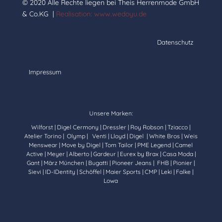
© 2020 Alle Rechte liegen bei Theis Herrenmode GmbH
& Co.KG |
Realisation: www.wedoyu.de
Datenschutz
Impressum
Unsere Marken:
Wilforst | Digel Cermony | Dressler | Roy Robson | Tziacco |
Atelier Torino | Olymp | Venti | Lloyd | Digel | White Bros | Weis
Menswear | Move by Digel | Tom Tailor | PME Legend | Camel
Active | Meyer | Alberto | Gardeur | Eurex by Brax | Casa Moda |
Gant | März München | Bugatti | Pioneer Jeans | FHB | Pionier |
Sievi | ID-IDentity | Schöffel | Maier Sports | CMP | Leki | Falke |
Lowa