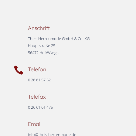
Anschrift
Theis Herrenmode GmbH & Co. KG
Hauptstraße 25
56472 Hof/Ww.gs.

Telefon
0 26 61 57 52
Telefax
0 26 61 61 475
Email
info@theis-herrenmode.de