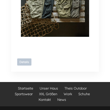
Details
Startseite
Unser Haus
Theis Outdoor
Sportswear
XXL Größen
Work
Schuhe
Kontakt
News